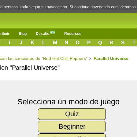
dad personalizada según su navegación. Si continua navegando consideramos
ribuir
Blog
Desafío
Recursos
H
I
J
K
L
M
N
O
P
Q
R
S
T
s con las canciones de "Red Hot Chili Peppers"
>
Parallel Universe
ion "Parallel Universe"
Selecciona un modo de juego
Quiz
Beginner