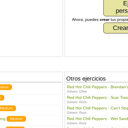
E
pers
Ahora, puedes
crear
tus propi
Crear
Otros ejercicios
Red Hot Chili Peppers - Brendan'
edium
Género:
Other
Red Hot Chili Peppers - Scar Tiss
m
Género:
Rock
Red Hot Chili Peppers - Can't Sto
Medium
Género:
Rock
ong
Red Hot Chili Peppers - Wet San
Medium
Género:
Rock