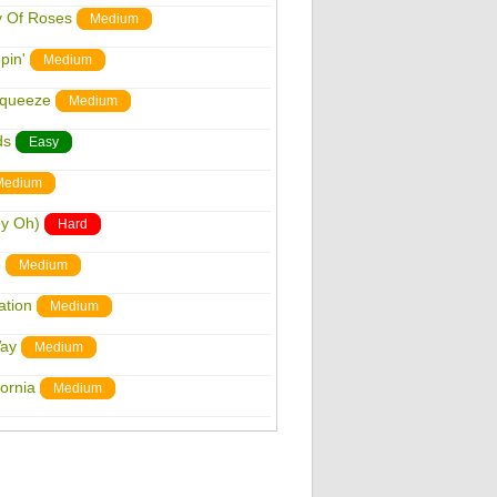
y Of Roses
Medium
pin'
Medium
Squeeze
Medium
ds
Easy
Medium
ey Oh)
Hard
e
Medium
ation
Medium
Way
Medium
fornia
Medium