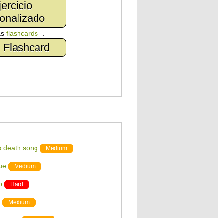
jercicio
onalizado
as
flashcards
.
 Flashcard
s death song
Medium
ue
Medium
p
Hard
d
Medium