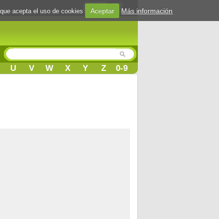
Login
Aceptar
Más información
 que acepta el uso de cookies
U
V
W
X
Y
Z
0-9