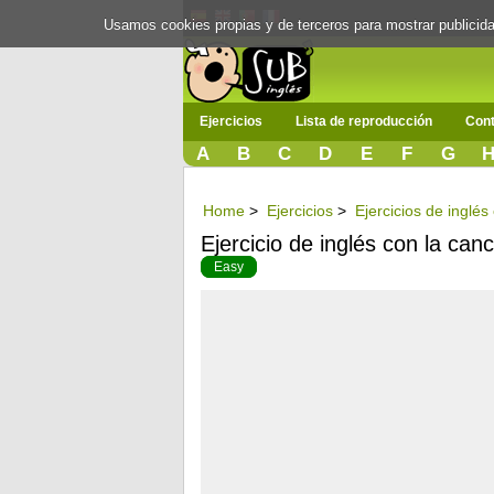
Usamos cookies propias y de terceros para mostrar publici
Ejercicios
Lista de reproducción
Cont
A
B
C
D
E
F
G
Home
>
Ejercicios
>
Ejercicios de inglé
Ejercicio de inglés con la canc
Easy