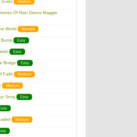
 (Live)
Medium
entures Of Rain Dance Maggie
he World
Medium
e Bump
Easy
etah
Easy
e Bridge
Easy
f Faith
Medium
e
Medium
hyr Song
Easy
Easy
 Faded
Medium
asy