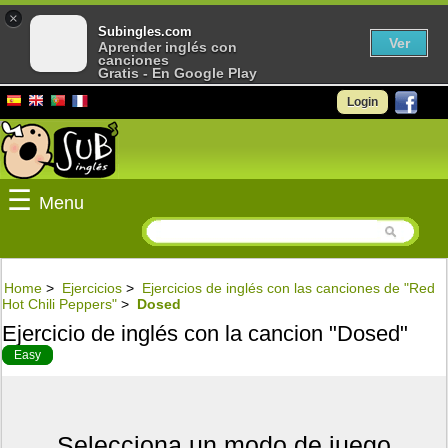
×
Subingles.com
Ver
Aprender inglés con
canciones
Gratis - En Google Play
Login
☰
Menu
Home
>
Ejercicios
>
Ejercicios de inglés con las canciones de "Red
Hot Chili Peppers"
>
Dosed
Ejercicio de inglés con la cancion "Dosed"
Easy
Selecciona un modo de juego