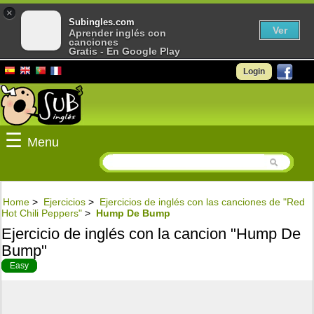
×
Subingles.com
Ver
Aprender inglés con
canciones
Gratis - En Google Play
Login
☰
Menu
Home
>
Ejercicios
>
Ejercicios de inglés con las canciones de "Red
Hot Chili Peppers"
>
Hump De Bump
Ejercicio de inglés con la cancion "Hump De
Bump"
Easy