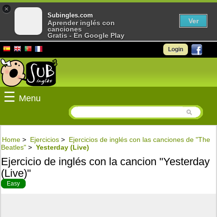
×
Subingles.com
Ver
Aprender inglés con
canciones
Gratis - En Google Play
Login
☰
Menu
Home
>
Ejercicios
>
Ejercicios de inglés con las canciones de "The
Beatles"
>
Yesterday (Live)
Ejercicio de inglés con la cancion "Yesterday
(Live)"
Easy