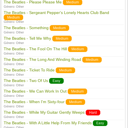
The Beatles - Please Please Me
Medium
Género:
Other
The Beatles - Sergeant Pepper's Lonely Hearts Club Band
Medium
Género:
Other
The Beatles - Something
Medium
Género:
Other
The Beatles - Tell Me Why
Medium
Género:
Other
The Beatles - The Fool On The Hill
Medium
Género:
Other
The Beatles - The Long And Winding Road
Medium
Género:
Other
The Beatles - Ticket To Ride
Medium
Género:
Other
The Beatles - Two Of Us
Easy
Género:
Other
The Beatles - We Can Work In Out
Medium
Género:
Other
The Beatles - When I'm Sixty-four
Medium
Género:
Other
The Beatles - While My Guitar Gently Weeps
Hard
Género:
Other
The Beatles - With A Little Help From My Friends
Easy
Género:
Other