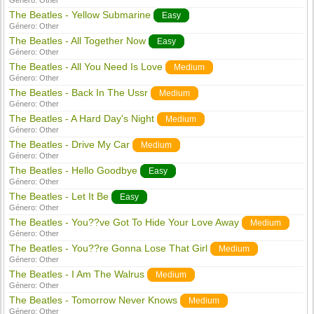
Género:
Other
The Beatles - Yellow Submarine
Easy
Género:
Other
The Beatles - All Together Now
Easy
Género:
Other
The Beatles - All You Need Is Love
Medium
Género:
Other
The Beatles - Back In The Ussr
Medium
Género:
Other
The Beatles - A Hard Day's Night
Medium
Género:
Other
The Beatles - Drive My Car
Medium
Género:
Other
The Beatles - Hello Goodbye
Easy
Género:
Other
The Beatles - Let It Be
Easy
Género:
Other
The Beatles - You??ve Got To Hide Your Love Away
Medium
Género:
Other
The Beatles - You??re Gonna Lose That Girl
Medium
Género:
Other
The Beatles - I Am The Walrus
Medium
Género:
Other
The Beatles - Tomorrow Never Knows
Medium
Género:
Other