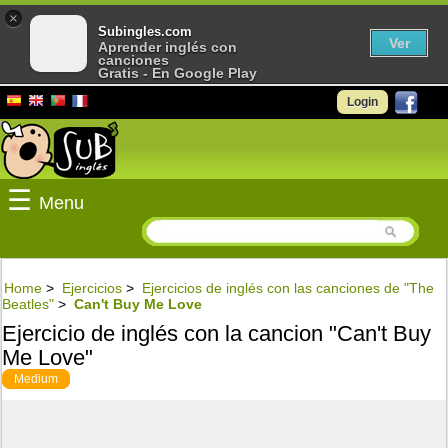
×
Subingles.com
Ver
Aprender inglés con
canciones
Gratis - En Google Play
Login
☰
Menu
Home
>
Ejercicios
>
Ejercicios de inglés con las canciones de "The
Beatles"
>
Can't Buy Me Love
Ejercicio de inglés con la cancion "Can't Buy
Me Love"
Medium