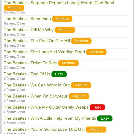
The Beatles - Sergeant Pepper's Lonely Hearts Club Band
Medium
Género:
Other
The Beatles - Something
Medium
Género:
Other
The Beatles - Tell Me Why
Medium
Género:
Other
The Beatles - The Fool On The Hill
Medium
Género:
Other
The Beatles - The Long And Winding Road
Medium
Género:
Other
The Beatles - Ticket To Ride
Medium
Género:
Other
The Beatles - Two Of Us
Easy
Género:
Other
The Beatles - We Can Work In Out
Medium
Género:
Other
The Beatles - When I'm Sixty-four
Medium
Género:
Other
The Beatles - While My Guitar Gently Weeps
Hard
Género:
Other
The Beatles - With A Little Help From My Friends
Easy
Género:
Other
The Beatles - You're Gonna Lose That Girl
Medium