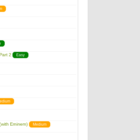
m
y
Part 2
Easy
edium
(with Eminem)
Medium