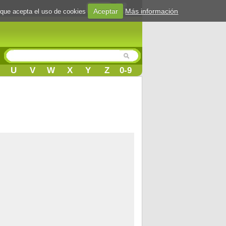
Login
Aceptar
Más información
 que acepta el uso de cookies
U
V
W
X
Y
Z
0-9