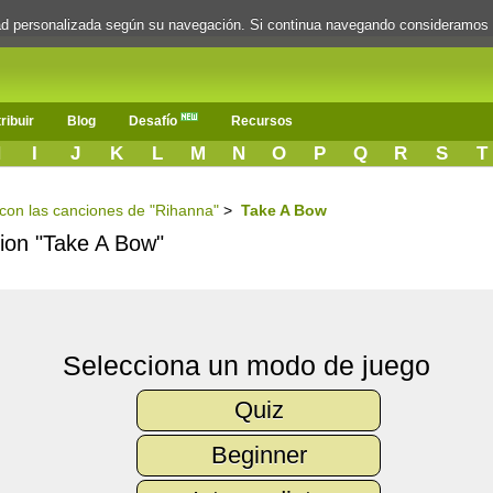
dad personalizada según su navegación. Si continua navegando consideramos
ribuir
Blog
Desafío
Recursos
H
I
J
K
L
M
N
O
P
Q
R
S
T
s con las canciones de "Rihanna"
>
Take A Bow
cion "Take A Bow"
Selecciona un modo de juego
Quiz
Beginner