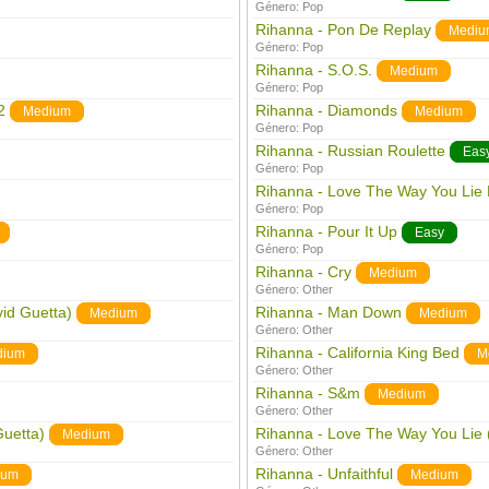
Género:
Pop
Rihanna - Pon De Replay
Mediu
Género:
Pop
Rihanna - S.O.S.
Medium
Género:
Pop
2
Rihanna - Diamonds
Medium
Medium
Género:
Pop
Rihanna - Russian Roulette
Eas
Género:
Pop
Rihanna - Love The Way You Lie 
Género:
Pop
Rihanna - Pour It Up
Easy
Género:
Pop
Rihanna - Cry
Medium
Género:
Other
id Guetta)
Rihanna - Man Down
Medium
Medium
Género:
Other
Rihanna - California King Bed
dium
M
Género:
Other
Rihanna - S&m
Medium
Género:
Other
Guetta)
Rihanna - Love The Way You Lie 
Medium
Género:
Other
Rihanna - Unfaithful
ium
Medium