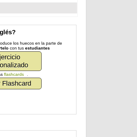
nglés?
troduce los huecos en la parte de
telo
con tus
estudiantes
jercicio
onalizado
as
flashcards
.
 Flashcard