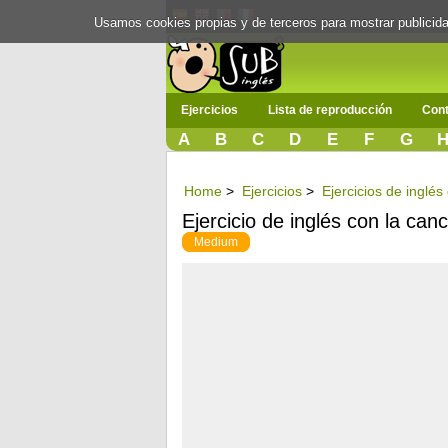
Usamos cookies propias y de terceros para mostrar publici
Ejercicios
Lista de reproducción
Cont
A
B
C
D
E
F
G
Home
>
Ejercicios
>
Ejercicios de inglé
Ejercicio de inglés con la can
Medium