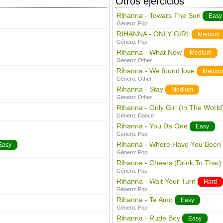
Otros ejercicios
Rihanna - Towars The Sun
Easy
Género:
Pop
RIHANNA - ONLY GIRL
Medium
Género:
Pop
Rihanna - What Now
Medium
Género:
Other
Rihanna - We found love
Mediu
Género:
Other
Rihanna - Stay
Medium
Género:
Other
Rihanna - Only Girl (In The World
Género:
Dance
Rihanna - You Da One
Easy
Género:
Pop
Rihanna - Where Have You Been
Easy
Género:
Pop
Rihanna - Cheers (Drink To That)
Género:
Pop
Rihanna - Wait Your Turn
Hard
Género:
Pop
Rihanna - Te Amo
Easy
Género:
Pop
Rihanna - Rude Boy
Easy