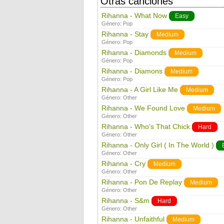
Otras canciones
Rihanna - What Now
Easy
Género:
Pop
Rihanna - Stay
Medium
Género:
Pop
Rihanna - Diamonds
Medium
Género:
Pop
Rihanna - Diamons
Medium
Género:
Pop
Rihanna - A Girl Like Me
Medium
Género:
Other
Rihanna - We Found Love
Medium
Género:
Other
Rihanna - Who's That Chick
Hard
Género:
Other
Rihanna - Only Girl ( In The World )
Género:
Other
Rihanna - Cry
Medium
Género:
Other
Rihanna - Pon De Replay
Medium
Género:
Other
Rihanna - S&m
Hard
Género:
Other
Rihanna - Unfaithful
Medium