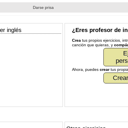
Darse prisa
er inglés
¿Eres profesor de i
Crea
tus propios ejercicios, in
canción que quieras, y
compár
E
pers
Ahora, puedes
crear
tus propi
Crear