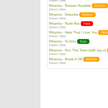
Género:
Other
Rihanna - Russian Roulette
Medium
Género:
Other
Rihanna - Disturbia
Medium
Género:
Other
Rihanna - Rude Boy
Hard
Género:
Other
Rihanna - Hate That I Love You
Med
Género:
Other
Rihanna - Te Amo
Easy
Género:
Other
Rihanna - Run This Town (with Jay-z)
Género:
Other
Rihanna - Break It Off
Medium
Género:
Other