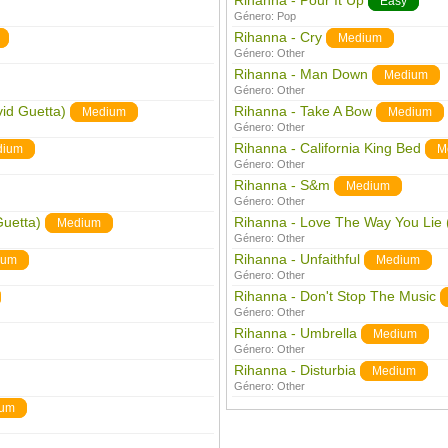
Rihanna - Pour It Up
Easy
Género:
Pop
Rihanna - Cry
Medium
Género:
Other
Rihanna - Man Down
Medium
Género:
Other
id Guetta)
Rihanna - Take A Bow
Medium
Medium
Género:
Other
Rihanna - California King Bed
dium
M
Género:
Other
Rihanna - S&m
Medium
Género:
Other
Guetta)
Rihanna - Love The Way You Lie 
Medium
Género:
Other
Rihanna - Unfaithful
ium
Medium
Género:
Other
Rihanna - Don't Stop The Music
Género:
Other
Rihanna - Umbrella
Medium
Género:
Other
Rihanna - Disturbia
Medium
Género:
Other
ium