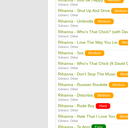
Rihanna - Just Be Happy
Medium
Género:
Other
Rihanna - Shut Up And Drive
Medium
Género:
Other
Rihanna - Umbrella
Medium
Género:
Other
Rihanna - Who's That Chick? (with Dav
Género:
Other
Rihanna - Love The Way You Lie
Me
Género:
Other
Rihanna - Sos
Medium
Género:
Other
Rihanna - Who's That Chick (ft David 
Género:
Other
Rihanna - Don't Stop The Music
Med
Género:
Other
Rihanna - Russian Roulette
Medium
Género:
Other
Rihanna - Disturbia
Medium
Género:
Other
Rihanna - Rude Boy
Hard
Género:
Other
Rihanna - Hate That I Love You
Med
Género:
Other
Rihanna - Te Amo
Easy