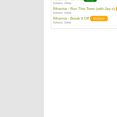
Género:
Other
Rihanna - Run This Town (with Jay-z)
Género:
Other
Rihanna - Break It Off
Medium
Género:
Other