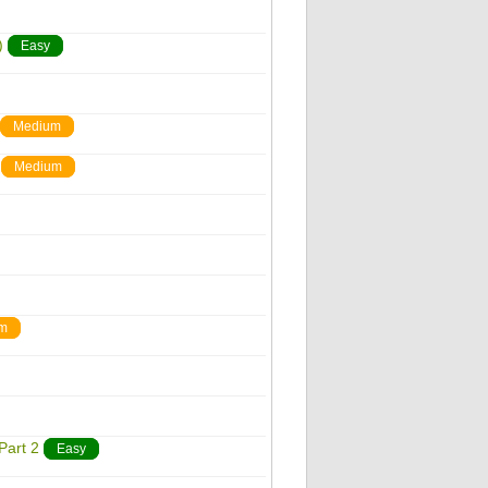
)
Easy
Medium
Medium
m
Part 2
Easy