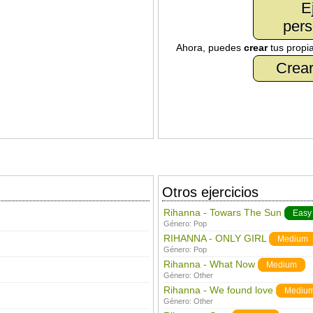
E
pers
Ahora, puedes
crear
tus propi
Crear
Otros ejercicios
Rihanna - Towars The Sun
Easy
Género:
Pop
RIHANNA - ONLY GIRL
Medium
Género:
Pop
Rihanna - What Now
Medium
Género:
Other
Rihanna - We found love
Mediu
Género:
Other