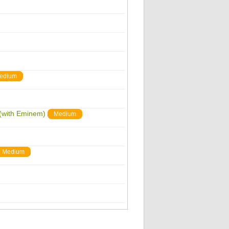
edium
(with Eminem)
Medium
Medium