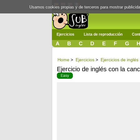
Usamos cookies propias y de terceros para mostrar publici
Ejercicios
Lista de reproducción
Cont
A
B
C
D
E
F
G
Home
>
Ejercicios
>
Ejercicios de inglé
Ejercicio de inglés con la can
Easy