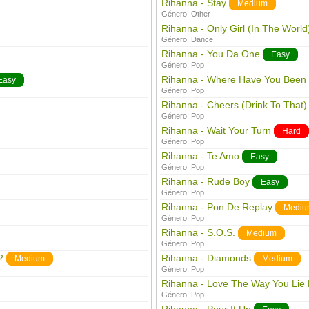
Rihanna - Stay
Medium
Género:
Other
Rihanna - Only Girl (In The World
Género:
Dance
Rihanna - You Da One
Easy
Género:
Pop
Rihanna - Where Have You Been
Easy
Género:
Pop
Rihanna - Cheers (Drink To That)
Género:
Pop
Rihanna - Wait Your Turn
Hard
Género:
Pop
Rihanna - Te Amo
Easy
Género:
Pop
Rihanna - Rude Boy
Easy
Género:
Pop
Rihanna - Pon De Replay
Mediu
Género:
Pop
Rihanna - S.O.S.
Medium
Género:
Pop
2
Rihanna - Diamonds
Medium
Medium
Género:
Pop
Rihanna - Love The Way You Lie 
Género:
Pop