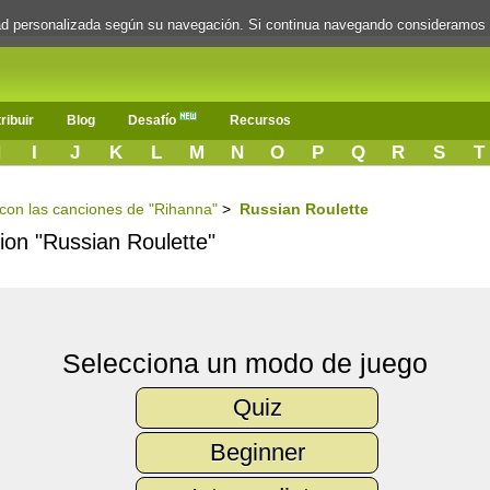
dad personalizada según su navegación. Si continua navegando consideramos
ribuir
Blog
Desafío
Recursos
H
I
J
K
L
M
N
O
P
Q
R
S
T
s con las canciones de "Rihanna"
>
Russian Roulette
cion "Russian Roulette"
Selecciona un modo de juego
Quiz
Beginner