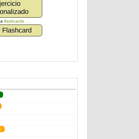
jercicio
onalizado
as
flashcards
.
 Flashcard
m