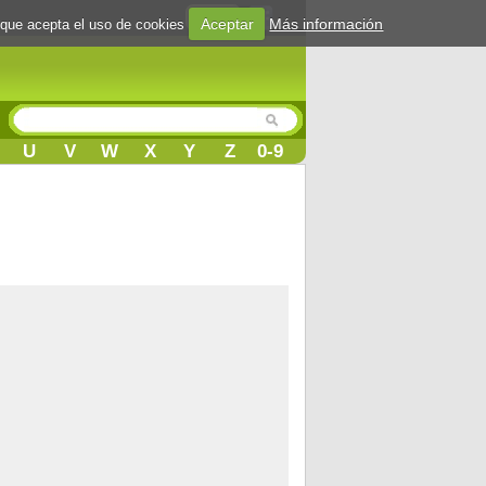
Login
Aceptar
Más información
 que acepta el uso de cookies
U
V
W
X
Y
Z
0-9