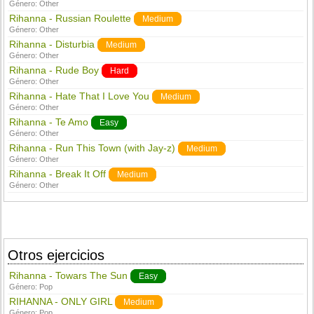
Género:
Other
Rihanna - Russian Roulette
Medium
Género:
Other
Rihanna - Disturbia
Medium
Género:
Other
Rihanna - Rude Boy
Hard
Género:
Other
Rihanna - Hate That I Love You
Medium
Género:
Other
Rihanna - Te Amo
Easy
Género:
Other
Rihanna - Run This Town (with Jay-z)
Medium
Género:
Other
Rihanna - Break It Off
Medium
Género:
Other
Otros ejercicios
Rihanna - Towars The Sun
Easy
Género:
Pop
RIHANNA - ONLY GIRL
Medium
Género:
Pop