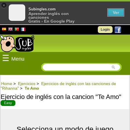
×
Subingles.com
Ver
Aprender inglés con
canciones
Gratis - En Google Play
Login
☰
Menu
Home
>
Ejercicios
>
Ejercicios de inglés con las canciones de
"Rihanna"
>
Te Amo
Ejercicio de inglés con la cancion "Te Amo"
Easy
Selecciona un modo de juego