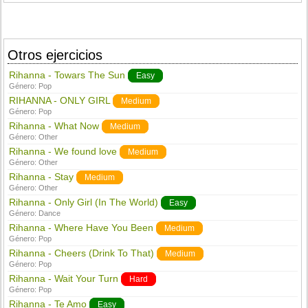
Otros ejercicios
Rihanna - Towars The Sun
Easy
Género:
Pop
RIHANNA - ONLY GIRL
Medium
Género:
Pop
Rihanna - What Now
Medium
Género:
Other
Rihanna - We found love
Medium
Género:
Other
Rihanna - Stay
Medium
Género:
Other
Rihanna - Only Girl (In The World)
Easy
Género:
Dance
Rihanna - Where Have You Been
Medium
Género:
Pop
Rihanna - Cheers (Drink To That)
Medium
Género:
Pop
Rihanna - Wait Your Turn
Hard
Género:
Pop
Rihanna - Te Amo
Easy