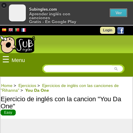
×
Subingles.com
Ver
Aprender inglés con
canciones
Gratis - En Google Play
Login
☰
Menu
Home
>
Ejercicios
>
Ejercicios de inglés con las canciones de
"Rihanna"
>
You Da One
Ejercicio de inglés con la cancion "You Da
One"
Easy