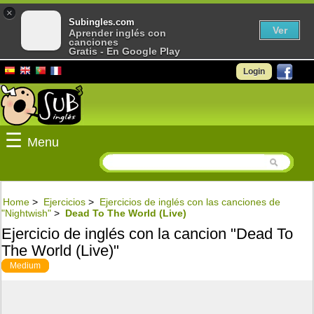
×
Subingles.com
Ver
Aprender inglés con
canciones
Gratis - En Google Play
Login
☰
Menu
Home
>
Ejercicios
>
Ejercicios de inglés con las canciones de
"Nightwish"
>
Dead To The World (Live)
Ejercicio de inglés con la cancion "Dead To
The World (Live)"
Medium