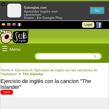
×
Subingles.com
Ver
Aprender inglés con
canciones
Gratis - En Google Play
Login
☰
Menu
Home
>
Ejercicios
>
Ejercicios de inglés con las canciones de
"Nightwish"
>
The Islander
Ejercicio de inglés con la cancion "The
Islander"
Hard