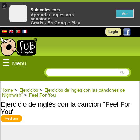
×
Subingles.com
Ver
Aprender inglés con
canciones
Gratis - En Google Play
Login
☰
Menu
Home
>
Ejercicios
>
Ejercicios de inglés con las canciones de
"Nightwish"
>
Feel For You
Ejercicio de inglés con la cancion "Feel For
You"
Medium