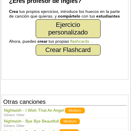
¿Eres profesor de inglés?
Crea
tus propios ejercicios, introduce los huecos en la parte
de canción que quieras, y
compártelo
con tus
estudiantes
Ejercicio
personalizado
Ahora, puedes
crear
tus propias
flashcards
.
Crear Flashcard
Otras canciones
Nightwish - I Wish That An Angel
Medium
Género:
Other
Nightwish - Bye Bye Beautifull
Medium
Género:
Other