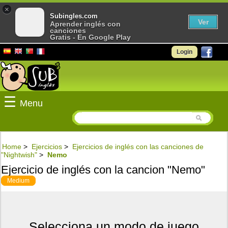
×
Subingles.com
Ver
Aprender inglés con
canciones
Gratis - En Google Play
Login
☰
Menu
Home
>
Ejercicios
>
Ejercicios de inglés con las canciones de
"Nightwish"
>
Nemo
Ejercicio de inglés con la cancion "Nemo"
Medium
Selecciona un modo de juego