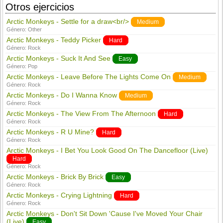
Otros ejercicios
Arctic Monkeys - Settle for a draw<br/>
Medium
Género:
Other
Arctic Monkeys - Teddy Picker
Hard
Género:
Rock
Arctic Monkeys - Suck It And See
Easy
Género:
Pop
Arctic Monkeys - Leave Before The Lights Come On
Medium
Género:
Rock
Arctic Monkeys - Do I Wanna Know
Medium
Género:
Rock
Arctic Monkeys - The View From The Afternoon
Hard
Género:
Rock
Arctic Monkeys - R U Mine?
Hard
Género:
Rock
Arctic Monkeys - I Bet You Look Good On The Dancefloor (Live)
Hard
Género:
Rock
Arctic Monkeys - Brick By Brick
Easy
Género:
Rock
Arctic Monkeys - Crying Lightning
Hard
Género:
Rock
Arctic Monkeys - Don't Sit Down 'Cause I've Moved Your Chair
(Live)
Easy