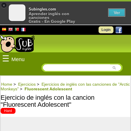
×
Subingles.com
Ver
Aprender inglés con
canciones
Gratis - En Google Play
Login
☰
Menu
Home
>
Ejercicios
>
Ejercicios de inglés con las canciones de "Arctic
Monkeys"
>
Fluorescent Adolescent
Ejercicio de inglés con la cancion
"Fluorescent Adolescent"
Hard