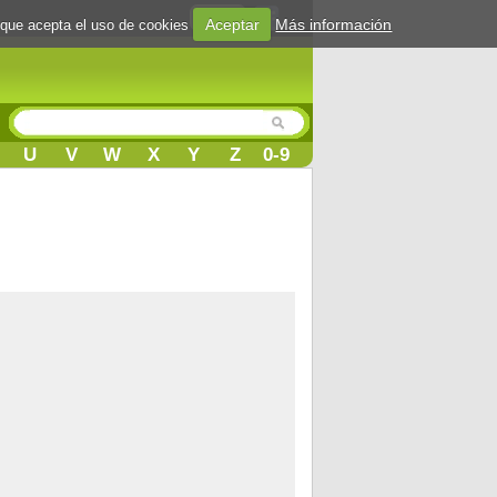
Login
Aceptar
Más información
 que acepta el uso de cookies
U
V
W
X
Y
Z
0-9