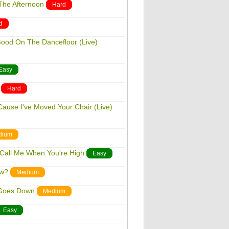
The Afternoon
Hard
d
Good On The Dancefloor (Live)
Easy
Hard
Cause I've Moved Your Chair (Live)
dium
 Call Me When You're High
Easy
ow?
Medium
 Goes Down
Medium
Easy