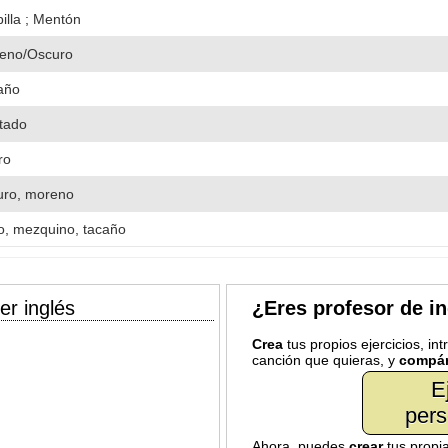
illa ; Mentón
eno/Oscuro
año
tado
ro
uro, moreno
o, mezquino, tacaño
er inglés
¿Eres profesor de i
Crea
tus propios ejercicios, in
canción que quieras, y
compár
E
pers
Ahora, puedes
crear
tus propi