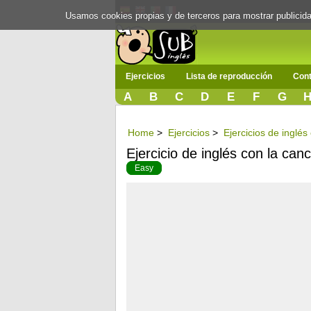
Usamos cookies propias y de terceros para mostrar publici
Ejercicios
Lista de reproducción
Cont
A
B
C
D
E
F
G
Home
>
Ejercicios
>
Ejercicios de inglé
Ejercicio de inglés con la can
Easy