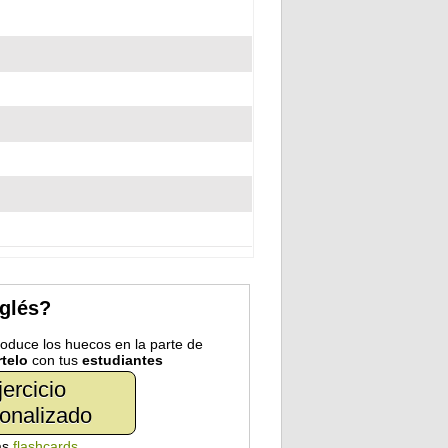
nglés?
troduce los huecos en la parte de
telo
con tus
estudiantes
jercicio
onalizado
as
flashcards
.