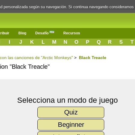
dad personalizada según su navegación. Si continua navegando consideramos
ribuir
Blog
Desafío
Recursos
H
I
J
K
L
M
N
O
P
Q
R
S
T
s con las canciones de "Arctic Monkeys"
>
Black Treacle
cion "Black Treacle"
Selecciona un modo de juego
Quiz
Beginner