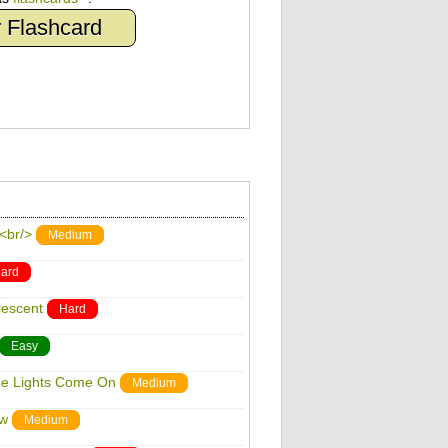
 Flashcard
w<br/>
Medium
ard
lescent
Hard
Easy
he Lights Come On
Medium
ow
Medium