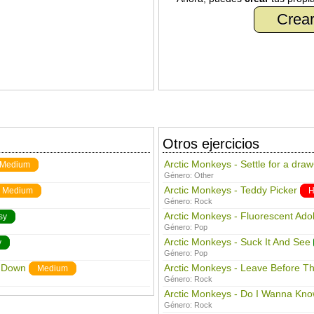
Crear
Otros ejercicios
Arctic Monkeys - Settle for a dra
Medium
Género:
Other
Arctic Monkeys - Teddy Picker
Medium
H
Género:
Rock
Arctic Monkeys - Fluorescent Ado
sy
Género:
Pop
Arctic Monkeys - Suck It And See
y
Género:
Pop
s Down
Arctic Monkeys - Leave Before T
Medium
Género:
Rock
Arctic Monkeys - Do I Wanna Kn
Género:
Rock