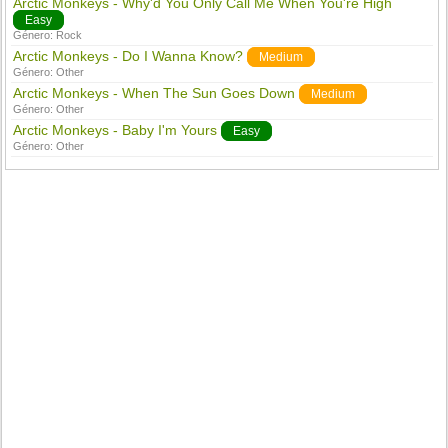
Arctic Monkeys - Why'd You Only Call Me When You're High
Easy
Género:
Rock
Arctic Monkeys - Do I Wanna Know?
Medium
Género:
Other
Arctic Monkeys - When The Sun Goes Down
Medium
Género:
Other
Arctic Monkeys - Baby I'm Yours
Easy
Género:
Other