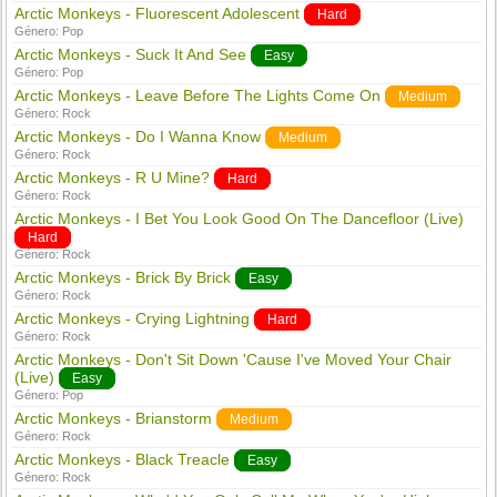
Arctic Monkeys - Fluorescent Adolescent
Hard
Género:
Pop
Arctic Monkeys - Suck It And See
Easy
Género:
Pop
Arctic Monkeys - Leave Before The Lights Come On
Medium
Género:
Rock
Arctic Monkeys - Do I Wanna Know
Medium
Género:
Rock
Arctic Monkeys - R U Mine?
Hard
Género:
Rock
Arctic Monkeys - I Bet You Look Good On The Dancefloor (Live)
Hard
Género:
Rock
Arctic Monkeys - Brick By Brick
Easy
Género:
Rock
Arctic Monkeys - Crying Lightning
Hard
Género:
Rock
Arctic Monkeys - Don't Sit Down 'Cause I've Moved Your Chair
(Live)
Easy
Género:
Pop
Arctic Monkeys - Brianstorm
Medium
Género:
Rock
Arctic Monkeys - Black Treacle
Easy
Género:
Rock