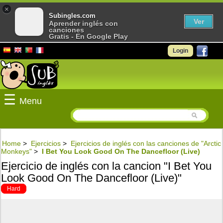
×
Subingles.com
Ver
Aprender inglés con
canciones
Gratis - En Google Play
Login
☰
Menu
Home
>
Ejercicios
>
Ejercicios de inglés con las canciones de "Arctic
Monkeys"
>
I Bet You Look Good On The Dancefloor (Live)
Ejercicio de inglés con la cancion "I Bet You
Look Good On The Dancefloor (Live)"
Hard