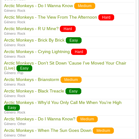
Arctic Monkeys - Do I Wanna Know
Medium
Género:
Rock
Arctic Monkeys - The View From The Afternoon
Hard
Género:
Rock
Arctic Monkeys - R U Mine?
Hard
Género:
Rock
Arctic Monkeys - Brick By Brick
Easy
Género:
Rock
Arctic Monkeys - Crying Lightning
Hard
Género:
Rock
Arctic Monkeys - Don't Sit Down 'Cause I've Moved Your Chair
(Live)
Easy
Género:
Pop
Arctic Monkeys - Brianstorm
Medium
Género:
Rock
Arctic Monkeys - Black Treacle
Easy
Género:
Rock
Arctic Monkeys - Why'd You Only Call Me When You're High
Easy
Género:
Rock
Arctic Monkeys - Do I Wanna Know?
Medium
Género:
Other
Arctic Monkeys - When The Sun Goes Down
Medium
Género:
Other