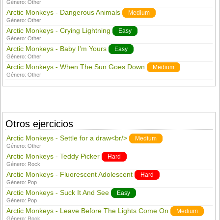
Género:
Other
Arctic Monkeys - Dangerous Animals
Medium
Género:
Other
Arctic Monkeys - Crying Lightning
Easy
Género:
Other
Arctic Monkeys - Baby I'm Yours
Easy
Género:
Other
Arctic Monkeys - When The Sun Goes Down
Medium
Género:
Other
Otros ejercicios
Arctic Monkeys - Settle for a draw<br/>
Medium
Género:
Other
Arctic Monkeys - Teddy Picker
Hard
Género:
Rock
Arctic Monkeys - Fluorescent Adolescent
Hard
Género:
Pop
Arctic Monkeys - Suck It And See
Easy
Género:
Pop
Arctic Monkeys - Leave Before The Lights Come On
Medium
Género:
Rock