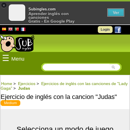
×
Subingles.com
Ver
Aprender inglés con
canciones
Gratis - En Google Play
Login
☰
Menu
Home
>
Ejercicios
>
Ejercicios de inglés con las canciones de "Lady
Gaga"
>
Judas
Ejercicio de inglés con la cancion "Judas"
Medium
Selecciona un modo de juego