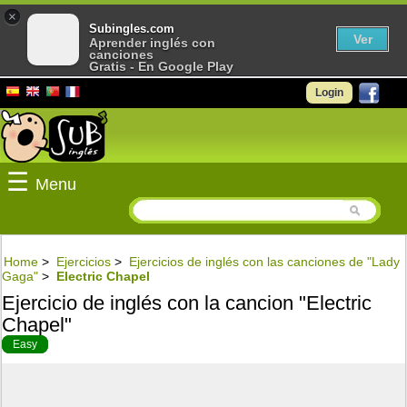
×
Subingles.com
Ver
Aprender inglés con
canciones
Gratis - En Google Play
Login
☰
Menu
Home
>
Ejercicios
>
Ejercicios de inglés con las canciones de "Lady
Gaga"
>
Electric Chapel
Ejercicio de inglés con la cancion "Electric
Chapel"
Easy