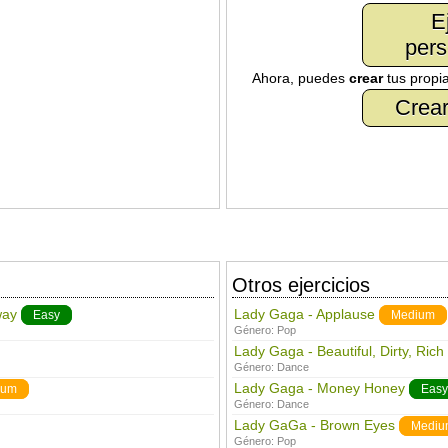
E
pers
Ahora, puedes
crear
tus propi
Crear
Otros ejercicios
way
Lady Gaga - Applause
Easy
Medium
Género:
Pop
Lady Gaga - Beautiful, Dirty, Rich
Género:
Dance
Lady Gaga - Money Honey
ium
Easy
Género:
Dance
Lady GaGa - Brown Eyes
Mediu
Género:
Pop