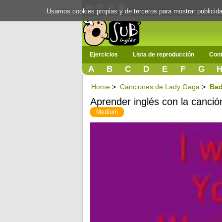
Usamos cookies propias y de terceros para mostrar publici
Ejercicios
Lista de reproducción
Cont
A
B
C
D
E
F
G
Home
>
Canciones de Lady Gaga
>
Ba
Aprender inglés con la canci
Medium