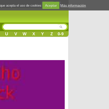
Login
Aceptar
Más información
 que acepta el uso de cookies
U
V
W
X
Y
Z
0-9