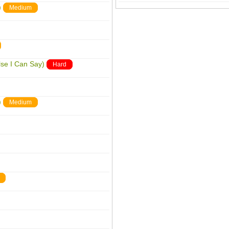
)
Medium
lse I Can Say)
Hard
)
Medium