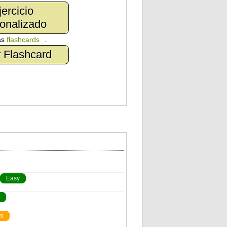
jercicio
onalizado
as
flashcards
.
 Flashcard
Easy
m