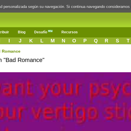
dad personalizada según su navegación. Si continua navegando consideramos
ribuir
Blog
Desafío
Recursos
H
I
J
K
L
M
N
O
P
Q
R
S
T
d Romance
ón "Bad Romance"