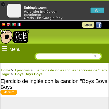
×
Subingles.com
Ver
Aprender inglés con
canciones
Gratis - En Google Play
Login
☰
Menu
Home
>
Ejercicios
>
Ejercicios de inglés con las canciones de "Lady
Gaga"
>
Boys Boys Boys
Ejercicio de inglés con la cancion "Boys Boys
Boys"
Medium