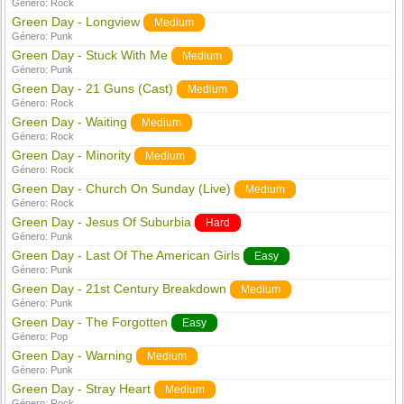
Género:
Rock
Green Day - Longview
Medium
Género:
Punk
Green Day - Stuck With Me
Medium
Género:
Punk
Green Day - 21 Guns (Cast)
Medium
Género:
Rock
Green Day - Waiting
Medium
Género:
Rock
Green Day - Minority
Medium
Género:
Rock
Green Day - Church On Sunday (Live)
Medium
Género:
Rock
Green Day - Jesus Of Suburbia
Hard
Género:
Punk
Green Day - Last Of The American Girls
Easy
Género:
Punk
Green Day - 21st Century Breakdown
Medium
Género:
Punk
Green Day - The Forgotten
Easy
Género:
Pop
Green Day - Warning
Medium
Género:
Punk
Green Day - Stray Heart
Medium
Género:
Rock