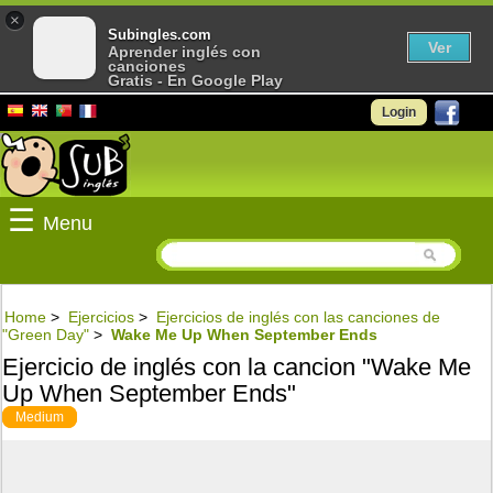
×
Subingles.com
Ver
Aprender inglés con
canciones
Gratis - En Google Play
Login
☰
Menu
Home
>
Ejercicios
>
Ejercicios de inglés con las canciones de
"Green Day"
>
Wake Me Up When September Ends
Ejercicio de inglés con la cancion "Wake Me
Up When September Ends"
Medium