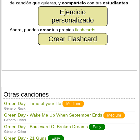
de canción que quieras, y
compártelo
con tus
estudiantes
Ejercicio
personalizado
Ahora, puedes
crear
tus propias
flashcards
.
Crear Flashcard
Otras canciones
Green Day - Time of your life
Medium
Género:
Rock
Green Day - Wake Me Up When September Ends
Medium
Género:
Other
Green Day - Boulevard Of Broken Dreams
Easy
Género:
Other
Green Day - 21 Guns
Easy