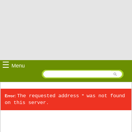
☰
Menu
The requested address
was not found
Error:
''
on this server.