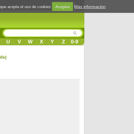
Login
Aceptar
Más información
 que acepta el uso de cookies
U
V
W
X
Y
Z
0-9
ife)