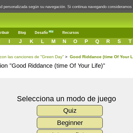
dad personalizada según su navegación. Si continua navegando consideramos
ribuir
Blog
Desafío
Recursos
H
I
J
K
L
M
N
O
P
Q
R
S
T
s con las canciones de "Green Day"
>
Good Riddance (time Of Your L
cion "Good Riddance (time Of Your Life)"
Selecciona un modo de juego
Quiz
Beginner