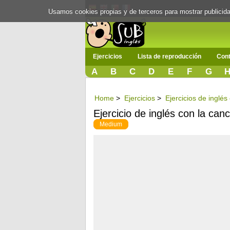
Usamos cookies propias y de terceros para mostrar publici
Ejercicios
Lista de reproducción
Cont
A
B
C
D
E
F
G
Home
>
Ejercicios
>
Ejercicios de inglé
Ejercicio de inglés con la can
Medium