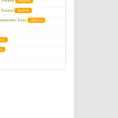
n Dreams
Medium
n Dreans
Medium
September Ends
Medium
ium
um