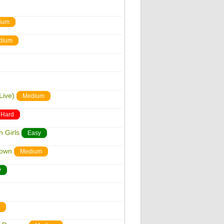
ium
dium
Live)
Medium
Hard
 Girls
Easy
down
Medium
y