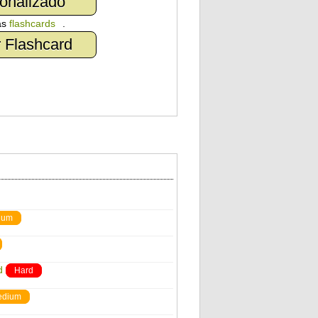
onalizado
as
flashcards
.
 Flashcard
ium
d
Hard
edium