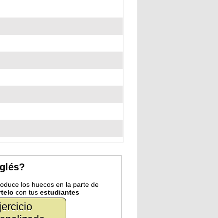
nglés?
troduce los huecos en la parte de
telo
con tus
estudiantes
jercicio