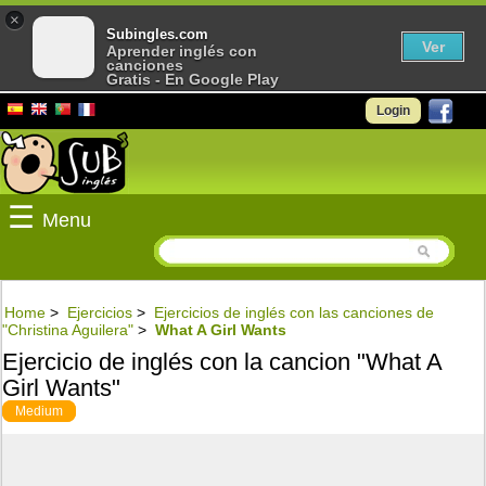
×
Subingles.com
Ver
Aprender inglés con
canciones
Gratis - En Google Play
Login
☰
Menu
Home
>
Ejercicios
>
Ejercicios de inglés con las canciones de
"Christina Aguilera"
>
What A Girl Wants
Ejercicio de inglés con la cancion "What A
Girl Wants"
Medium