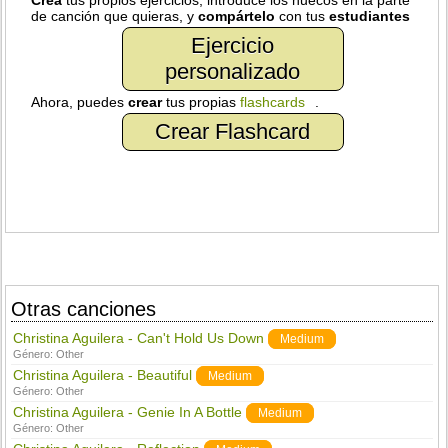
Crea
tus propios ejercicios, introduce los huecos en la parte
de canción que quieras, y
compártelo
con tus
estudiantes
Ejercicio
personalizado
Ahora, puedes
crear
tus propias
flashcards
.
Crear Flashcard
Otras canciones
Christina Aguilera - Can't Hold Us Down
Medium
Género:
Other
Christina Aguilera - Beautiful
Medium
Género:
Other
Christina Aguilera - Genie In A Bottle
Medium
Género:
Other