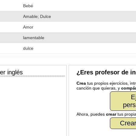
Bebé
Amable; Dulce
Amor
lamentable
dulce
er inglés
¿Eres profesor de i
Crea
tus propios ejercicios, in
canción que quieras, y
compár
E
pers
Ahora, puedes
crear
tus propi
Crear