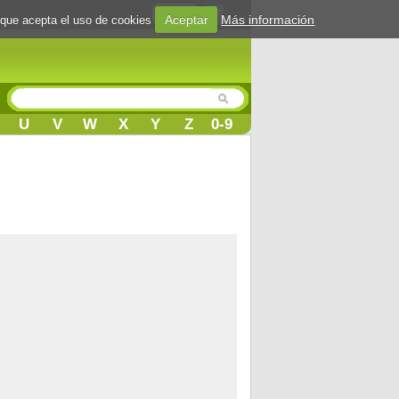
Login
Aceptar
Más información
 que acepta el uso de cookies
U
V
W
X
Y
Z
0-9