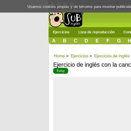
Usamos cookies propias y de terceros para mostrar publici
Ejercicios
Lista de reproducción
Cont
A
B
C
D
E
F
G
Home
>
Ejercicios
>
Ejercicios de inglés
Ejercicio de inglés con la can
Easy