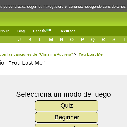
dad personalizada según su navegación. Si continua navegando consideramos
ribuir
Blog
Desafío
Recursos
H
I
J
K
L
M
N
O
P
Q
R
S
T
 con las canciones de "Christina Aguilera"
>
You Lost Me
cion "You Lost Me"
Selecciona un modo de juego
Quiz
Beginner