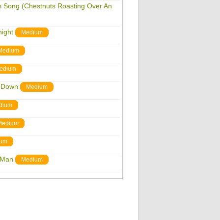
as Song (Chestnuts Roasting Over An
night
Medium
Medium
edium
s Down
Medium
dium
Medium
um
r Man
Medium