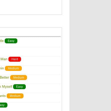
tle
Easy
r Man
Hard
hin
Medium
Better
Medium
m Myself
Easy
ants
Medium
asy