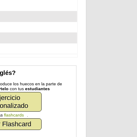
nglés?
troduce los huecos en la parte de
telo
con tus
estudiantes
jercicio
onalizado
as
flashcards
.
 Flashcard