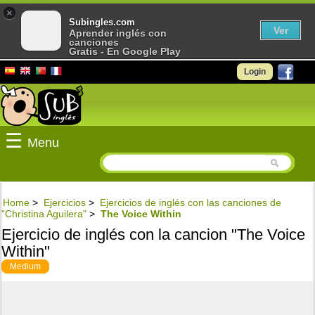
×
Subingles.com
Ver
Aprender inglés con
canciones
Gratis - En Google Play
Login
☰
Menu
Home
>
Ejercicios
>
Ejercicios de inglés con las canciones de
"Christina Aguilera"
>
The Voice Within
Ejercicio de inglés con la cancion "The Voice
Within"
Medium