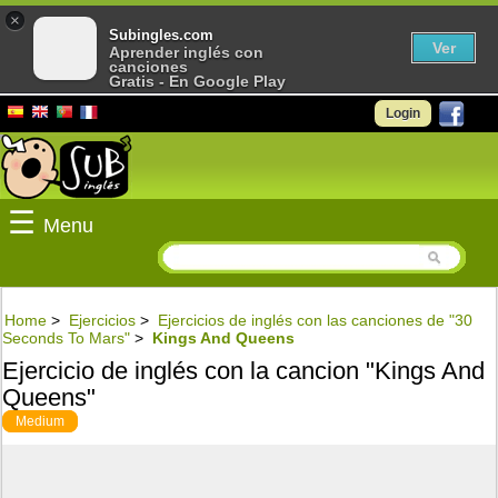
×
Subingles.com
Ver
Aprender inglés con
canciones
Gratis - En Google Play
Login
☰
Menu
Home
>
Ejercicios
>
Ejercicios de inglés con las canciones de "30
Seconds To Mars"
>
Kings And Queens
Ejercicio de inglés con la cancion "Kings And
Queens"
Medium