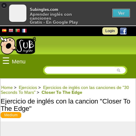
×
Subingles.com
Ver
Aprender inglés con
canciones
Gratis - En Google Play
Login
☰
Menu
Home
>
Ejercicios
>
Ejercicios de inglés con las canciones de "30
Seconds To Mars"
>
Closer To The Edge
Ejercicio de inglés con la cancion "Closer To
The Edge"
Medium