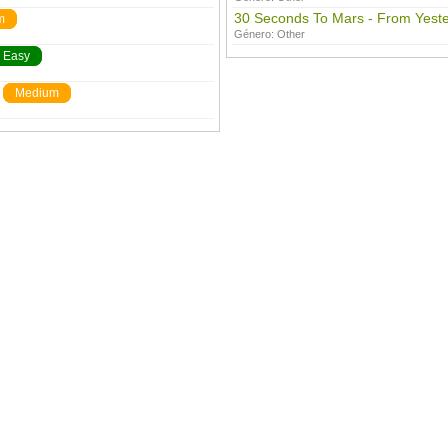
30 Seconds To Mars - From Yest
m
Género:
Other
Easy
Medium