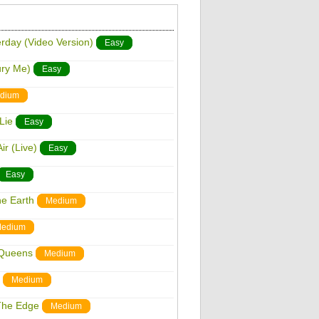
rday (Video Version)
Easy
ury Me)
Easy
dium
Lie
Easy
r (Live)
Easy
Easy
e Earth
Medium
edium
 Queens
Medium
Medium
The Edge
Medium