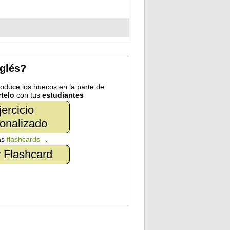
nglés?
troduce los huecos en la parte de
telo
con tus
estudiantes
jercicio
onalizado
as
flashcards
.
 Flashcard