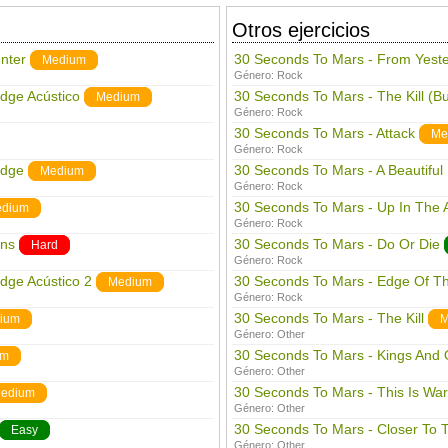
Otros ejercicios
nter
30 Seconds To Mars - From Yeste
Medium
Género:
Rock
dge Acústico
30 Seconds To Mars - The Kill (B
Medium
Género:
Rock
30 Seconds To Mars - Attack
Me
Género:
Rock
Edge
30 Seconds To Mars - A Beautiful 
Medium
Género:
Rock
30 Seconds To Mars - Up In The Ai
dium
Género:
Rock
ens
30 Seconds To Mars - Do Or Die
Hard
Género:
Rock
dge Acústico 2
30 Seconds To Mars - Edge Of Th
Medium
Género:
Rock
30 Seconds To Mars - The Kill
ium
M
Género:
Other
30 Seconds To Mars - Kings And
um
Género:
Other
30 Seconds To Mars - This Is War
edium
Género:
Other
30 Seconds To Mars - Closer To 
Easy
Género:
Other