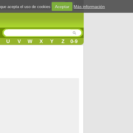
Login
Aceptar
Más información
 que acepta el uso de cookies
U
V
W
X
Y
Z
0-9