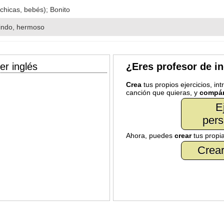
chicas, bebés); Bonito
lindo, hermoso
er inglés
¿Eres profesor de i
Crea
tus propios ejercicios, in
canción que quieras, y
compár
E
pers
Ahora, puedes
crear
tus propi
Crear