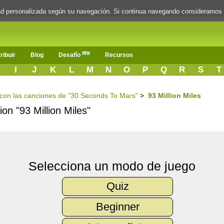
dad personalizada según su navegación. Si continua navegando consideramos
ribuir
Blog
Desafío
Recursos
H
I
J
K
L
M
N
O
P
Q
R
S
T
s con las canciones de "30 Seconds To Mars"
>
93 Million Miles
ion "93 Million Miles"
Selecciona un modo de juego
Quiz
Beginner