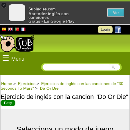
×
Subingles.com
Ver
Aprender inglés con
canciones
Gratis - En Google Play
Login
☰
Menu
Home
>
Ejercicios
>
Ejercicios de inglés con las canciones de "30
Seconds To Mars"
>
Do Or Die
Ejercicio de inglés con la cancion "Do Or Die"
Easy
Selecciona un modo de juego