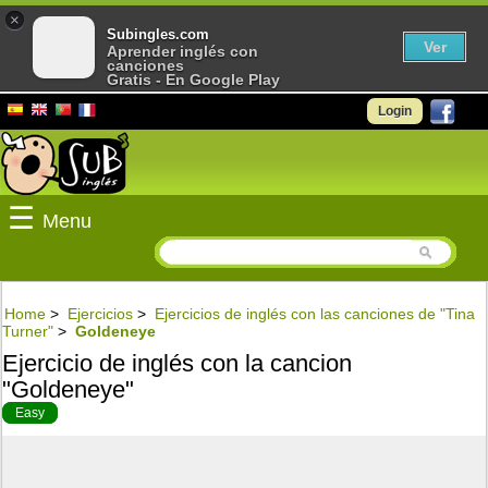
×
Subingles.com
Ver
Aprender inglés con
canciones
Gratis - En Google Play
Login
☰
Menu
Home
>
Ejercicios
>
Ejercicios de inglés con las canciones de "Tina
Turner"
>
Goldeneye
Ejercicio de inglés con la cancion
"Goldeneye"
Easy