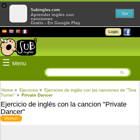
×
Subingles.com
Ver
Aprender inglés con
canciones
Gratis - En Google Play
Login
☰
Menu
Home
>
Ejercicios
>
Ejercicios de inglés con las canciones de "Tina
Turner"
>
Private Dancer
Ejercicio de inglés con la cancion "Private
Dancer"
Medium