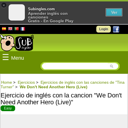
×
Subingles.com
Ver
Aprender inglés con
canciones
Gratis - En Google Play
Login
☰
Menu
Home
>
Ejercicios
>
Ejercicios de inglés con las canciones de "Tina
Turner"
>
We Don't Need Another Hero (Live)
Ejercicio de inglés con la cancion "We Don't
Need Another Hero (Live)"
Easy