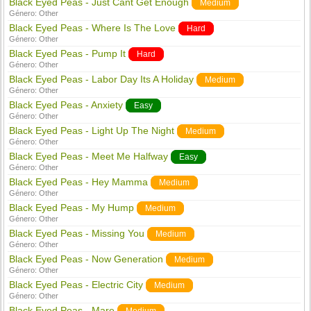
Black Eyed Peas - Just Cant Get Enough
Medium
Género:
Other
Black Eyed Peas - Where Is The Love
Hard
Género:
Other
Black Eyed Peas - Pump It
Hard
Género:
Other
Black Eyed Peas - Labor Day Its A Holiday
Medium
Género:
Other
Black Eyed Peas - Anxiety
Easy
Género:
Other
Black Eyed Peas - Light Up The Night
Medium
Género:
Other
Black Eyed Peas - Meet Me Halfway
Easy
Género:
Other
Black Eyed Peas - Hey Mamma
Medium
Género:
Other
Black Eyed Peas - My Hump
Medium
Género:
Other
Black Eyed Peas - Missing You
Medium
Género:
Other
Black Eyed Peas - Now Generation
Medium
Género:
Other
Black Eyed Peas - Electric City
Medium
Género:
Other
Black Eyed Peas - Mare