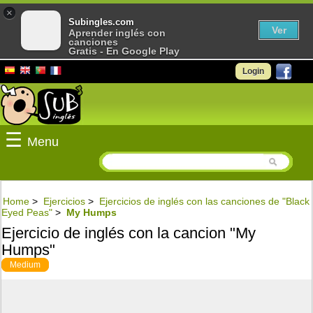
×
Subingles.com
Ver
Aprender inglés con
canciones
Gratis - En Google Play
Login
☰
Menu
Home
>
Ejercicios
>
Ejercicios de inglés con las canciones de "Black
Eyed Peas"
>
My Humps
Ejercicio de inglés con la cancion "My
Humps"
Medium