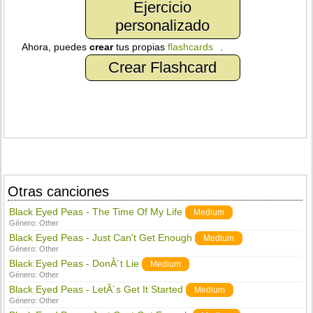
Ejercicio
personalizado
Ahora, puedes
crear
tus propias
flashcards
.
Crear Flashcard
Otras canciones
Black Eyed Peas - The Time Of My Life
Medium
Género:
Other
Black Eyed Peas - Just Can't Get Enough
Medium
Género:
Other
Black Eyed Peas - DonÂ´t Lie
Medium
Género:
Other
Black Eyed Peas - LetÂ´s Get It Started
Medium
Género:
Other