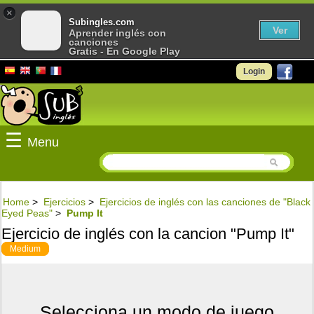
×
Subingles.com
Ver
Aprender inglés con
canciones
Gratis - En Google Play
Login
☰
Menu
Home
>
Ejercicios
>
Ejercicios de inglés con las canciones de "Black
Eyed Peas"
>
Pump It
Ejercicio de inglés con la cancion "Pump It"
Medium
Selecciona un modo de juego