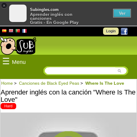
×
Subingles.com
Ver
Aprender inglés con
canciones
Gratis - En Google Play
Login
☰
Menu
Home
>
Canciones de Black Eyed Peas
>
Where Is The Love
Aprender inglés con la canción "Where Is The
Love"
Hard