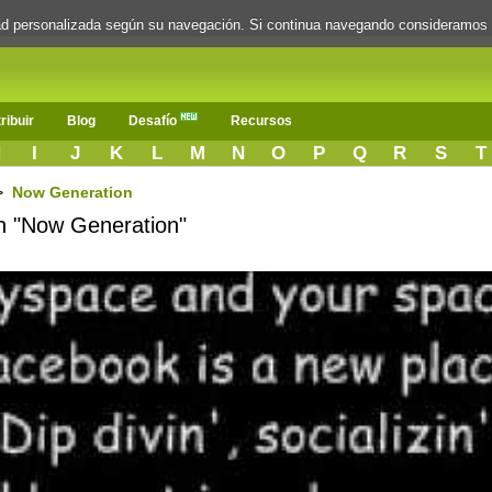
dad personalizada según su navegación. Si continua navegando consideramos
ribuir
Blog
Desafío
Recursos
H
I
J
K
L
M
N
O
P
Q
R
S
T
>
Now Generation
ón "Now Generation"