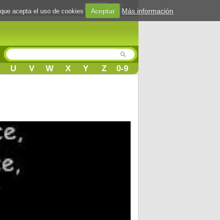
Login
Aceptar
Más información
 que acepta el uso de cookies
U
V
W
X
Y
Z
0-9