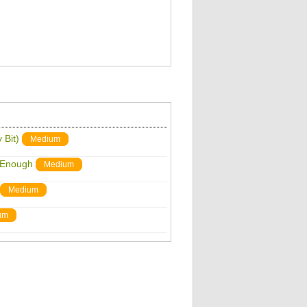
 Bit)
Medium
t Enough
Medium
Medium
um