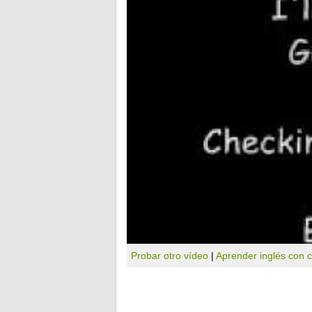
Probar otro vídeo
|
Aprender inglés con 