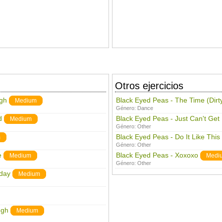
Otros ejercicios
ugh
Black Eyed Peas - The Time (Dirty
Medium
Género:
Dance
d
Black Eyed Peas - Just Can't Ge
Medium
Género:
Other
Black Eyed Peas - Do It Like This
m
Género:
Other
e
Black Eyed Peas - Xoxoxo
Medium
Medi
Género:
Other
iday
Medium
ugh
Medium