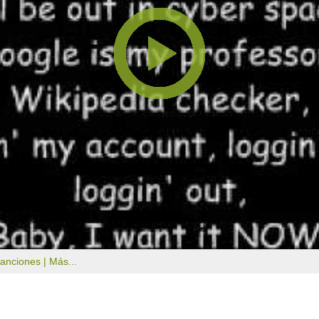
canciones |
Más...