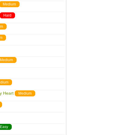
Medium
Hard
um
um
Medium
dium
y Heart
Medium
Easy