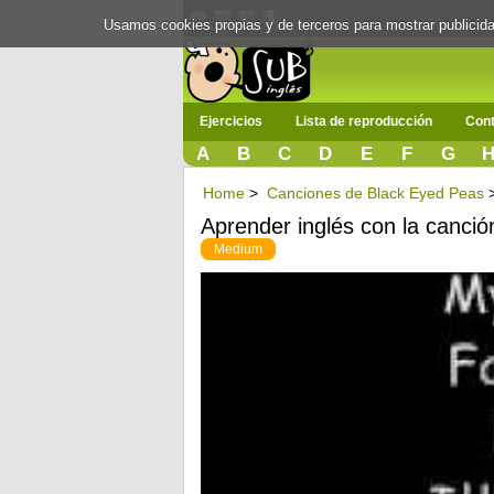
Usamos cookies propias y de terceros para mostrar publici
Ejercicios
Lista de reproducción
Cont
A
B
C
D
E
F
G
Home
>
Canciones de Black Eyed Peas
Aprender inglés con la canci
Medium