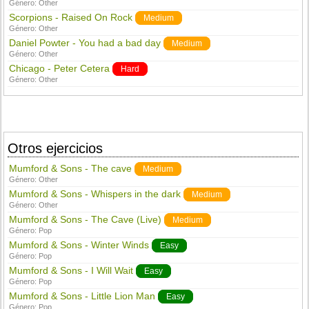
Género:
Other
Scorpions - Raised On Rock
Medium
Género:
Other
Daniel Powter - You had a bad day
Medium
Género:
Other
Chicago - Peter Cetera
Hard
Género:
Other
Otros ejercicios
Mumford & Sons - The cave
Medium
Género:
Other
Mumford & Sons - Whispers in the dark
Medium
Género:
Other
Mumford & Sons - The Cave (Live)
Medium
Género:
Pop
Mumford & Sons - Winter Winds
Easy
Género:
Pop
Mumford & Sons - I Will Wait
Easy
Género:
Pop
Mumford & Sons - Little Lion Man
Easy
Género:
Pop