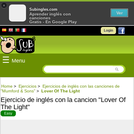
×
Subingles.com
Ver
Aprender inglés con
canciones
Gratis - En Google Play
Login
☰
Menu
Home
>
Ejercicios
>
Ejercicios de inglés con las canciones de
"Mumford & Sons"
>
Lover Of The Light
Ejercicio de inglés con la cancion "Lover Of
The Light"
Easy