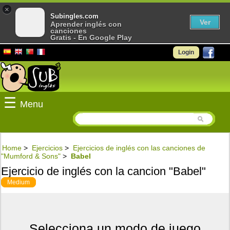
×
Subingles.com
Ver
Aprender inglés con
canciones
Gratis - En Google Play
Login
☰
Menu
Home
>
Ejercicios
>
Ejercicios de inglés con las canciones de
"Mumford & Sons"
>
Babel
Ejercicio de inglés con la cancion "Babel"
Medium
Selecciona un modo de juego