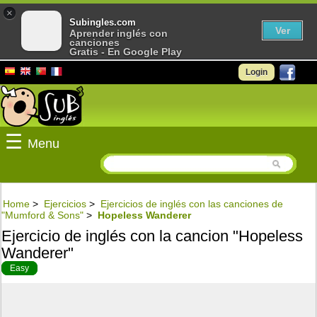
×
Subingles.com
Ver
Aprender inglés con
canciones
Gratis - En Google Play
Login
☰
Menu
Home
>
Ejercicios
>
Ejercicios de inglés con las canciones de
"Mumford & Sons"
>
Hopeless Wanderer
Ejercicio de inglés con la cancion "Hopeless
Wanderer"
Easy