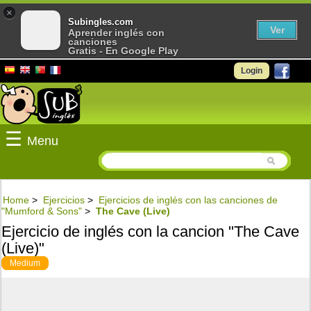
×
Subingles.com
Ver
Aprender inglés con
canciones
Gratis - En Google Play
Login
☰
Menu
Home
>
Ejercicios
>
Ejercicios de inglés con las canciones de
"Mumford & Sons"
>
The Cave (Live)
Ejercicio de inglés con la cancion "The Cave
(Live)"
Medium