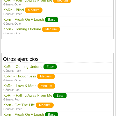
KoRn - Falling Away From Me
Medium
Género:
Other
KoRn - Blind
Medium
Género:
Other
Korn - Freak On A Leash
Easy
Género:
Other
Korn - Coming Undone
Medium
Género:
Other
Otros ejercicios
KoRn - Coming Undone
Easy
Género:
Rock
KoRn - Thoughtless
Medium
Género:
Other
KoRn - Love & Meth
Medium
Género:
Pop
KoRn - Falling Away From Me
Easy
Género:
Pop
Korn - Got The Life
Medium
Género:
Other
Korn - Freak On A Leash
Easy