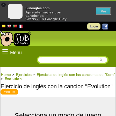
×
Subingles.com
Ver
Aprender inglés con
canciones
Gratis - En Google Play
Login
☰
Menu
Home
>
Ejercicios
>
Ejercicios de inglés con las canciones de "Korn"
>
Evolution
Ejercicio de inglés con la cancion "Evolution"
Medium
Selecciona un modo de juego