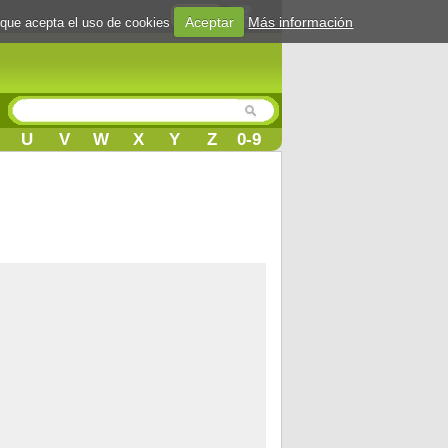
Login
Aceptar
Más información
 que acepta el uso de cookies
U
V
W
X
Y
Z
0-9