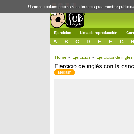
Usamos cookies propias y de terceros para mostrar publici
Ejercicios
Lista de reproducción
Cont
A
B
C
D
E
F
G
Home
>
Ejercicios
>
Ejercicios de inglé
Ejercicio de inglés con la can
Medium