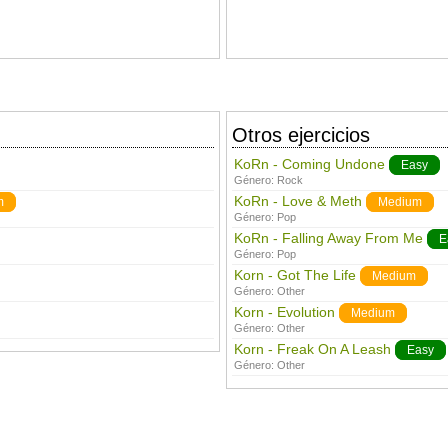
Otros ejercicios
KoRn - Coming Undone
Easy
Género:
Rock
KoRn - Love & Meth
m
Medium
Género:
Pop
KoRn - Falling Away From Me
E
Género:
Pop
Korn - Got The Life
Medium
Género:
Other
Korn - Evolution
Medium
Género:
Other
Korn - Freak On A Leash
Easy
Género:
Other