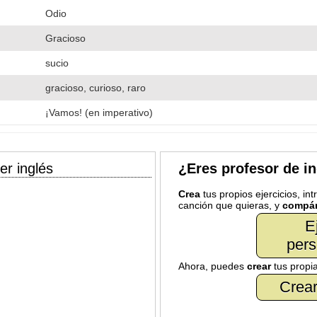
Odio
Gracioso
sucio
gracioso, curioso, raro
¡Vamos! (en imperativo)
er inglés
¿Eres profesor de i
Crea
tus propios ejercicios, in
canción que quieras, y
compár
E
pers
Ahora, puedes
crear
tus propi
Crear