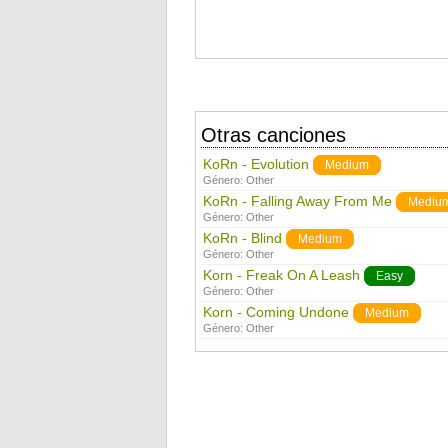
Otras canciones
KoRn - Evolution
Medium
Género:
Other
KoRn - Falling Away From Me
Mediu
Género:
Other
KoRn - Blind
Medium
Género:
Other
Korn - Freak On A Leash
Easy
Género:
Other
Korn - Coming Undone
Medium
Género:
Other