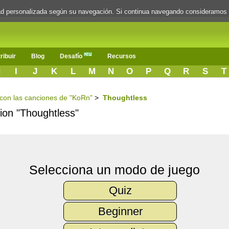
dad personalizada según su navegación. Si continua navegando consideramos
ribuir
Blog
Desafío
Recursos
H
I
J
K
L
M
N
O
P
Q
R
S
T
s con las canciones de "KoRn"
>
Thoughtless
cion "Thoughtless"
Selecciona un modo de juego
Quiz
Beginner