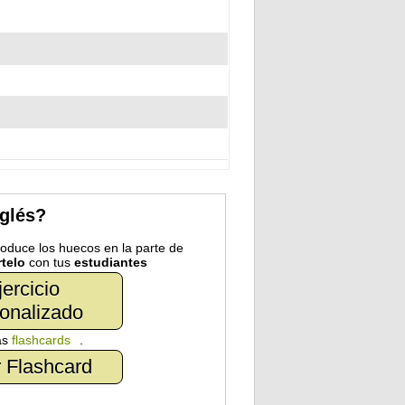
nglés?
troduce los huecos en la parte de
telo
con tus
estudiantes
jercicio
onalizado
as
flashcards
.
 Flashcard