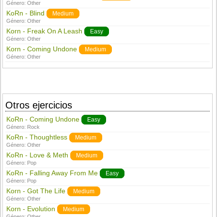
Género:
Other
KoRn - Blind
Medium
Género:
Other
Korn - Freak On A Leash
Easy
Género:
Other
Korn - Coming Undone
Medium
Género:
Other
Otros ejercicios
KoRn - Coming Undone
Easy
Género:
Rock
KoRn - Thoughtless
Medium
Género:
Other
KoRn - Love & Meth
Medium
Género:
Pop
KoRn - Falling Away From Me
Easy
Género:
Pop
Korn - Got The Life
Medium
Género:
Other
Korn - Evolution
Medium
Género:
Other