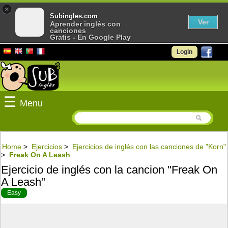
×
Subingles.com
Ver
Aprender inglés con
canciones
Gratis - En Google Play
Login
☰
Menu
Home
>
Ejercicios
>
Ejercicios de inglés con las canciones de "Korn"
>
Freak On A Leash
Ejercicio de inglés con la cancion "Freak On
A Leash"
Easy