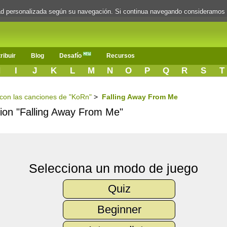
dad personalizada según su navegación. Si continua navegando consideramos
ribuir
Blog
Desafío
Recursos
H
I
J
K
L
M
N
O
P
Q
R
S
T
s con las canciones de "KoRn"
>
Falling Away From Me
ncion "Falling Away From Me"
Selecciona un modo de juego
Quiz
Beginner