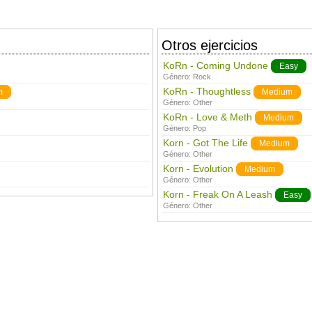
Otros ejercicios
KoRn - Coming Undone
Easy
Género:
Rock
KoRn - Thoughtless
m
Medium
Género:
Other
KoRn - Love & Meth
Medium
Género:
Pop
Korn - Got The Life
Medium
Género:
Other
Korn - Evolution
Medium
Género:
Other
Korn - Freak On A Leash
Easy
Género:
Other