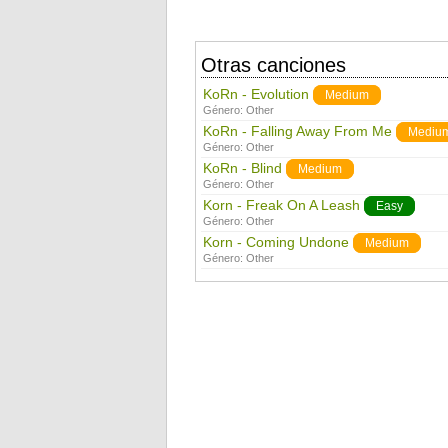
Otras canciones
KoRn - Evolution
Medium
Género:
Other
KoRn - Falling Away From Me
Mediu
Género:
Other
KoRn - Blind
Medium
Género:
Other
Korn - Freak On A Leash
Easy
Género:
Other
Korn - Coming Undone
Medium
Género:
Other