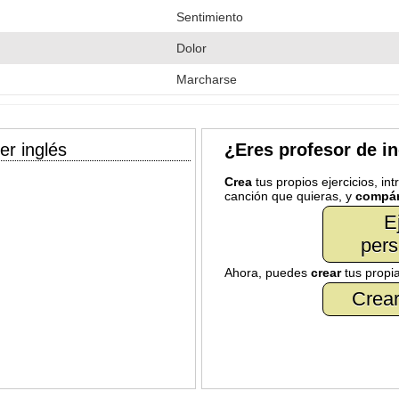
Sentimiento
Dolor
Marcharse
er inglés
¿Eres profesor de i
Crea
tus propios ejercicios, in
canción que quieras, y
compár
E
pers
Ahora, puedes
crear
tus propi
Crear