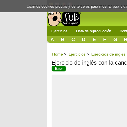
Usamos cookies propias y de terceros para mostrar publici
Ejercicios
Lista de reproducción
Cont
A
B
C
D
E
F
G
Home
>
Ejercicios
>
Ejercicios de inglé
Ejercicio de inglés con la ca
Easy