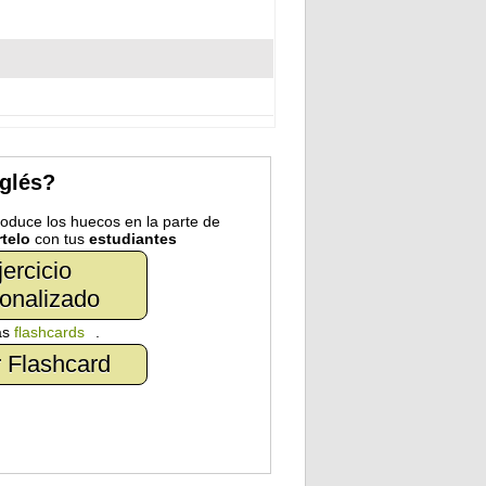
nglés?
troduce los huecos en la parte de
telo
con tus
estudiantes
jercicio
onalizado
as
flashcards
.
 Flashcard