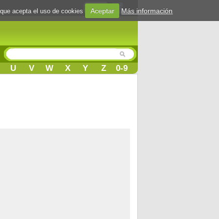
Login
Aceptar
Más información
 que acepta el uso de cookies
U
V
W
X
Y
Z
0-9