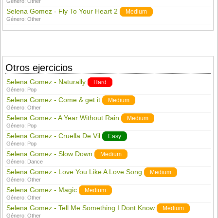
Género:
Other
Selena Gomez - Fly To Your Heart 2
Medium
Género:
Other
Otros ejercicios
Selena Gomez - Naturally
Hard
Género:
Pop
Selena Gomez - Come & get it
Medium
Género:
Other
Selena Gomez - A Year Without Rain
Medium
Género:
Pop
Selena Gomez - Cruella De Vil
Easy
Género:
Pop
Selena Gomez - Slow Down
Medium
Género:
Dance
Selena Gomez - Love You Like A Love Song
Medium
Género:
Other
Selena Gomez - Magic
Medium
Género:
Other
Selena Gomez - Tell Me Something I Dont Know
Medium
Género:
Other