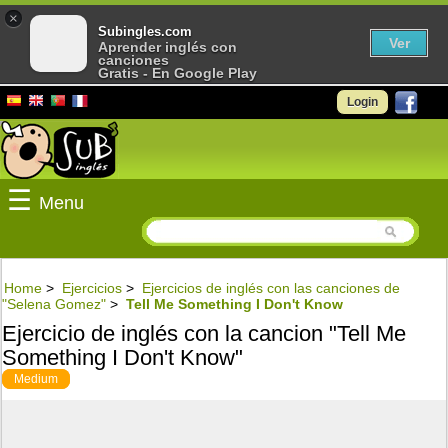
×
Subingles.com
Ver
Aprender inglés con
canciones
Gratis - En Google Play
Login
☰
Menu
Home
>
Ejercicios
>
Ejercicios de inglés con las canciones de
"Selena Gomez"
>
Tell Me Something I Don't Know
Ejercicio de inglés con la cancion "Tell Me
Something I Don't Know"
Medium