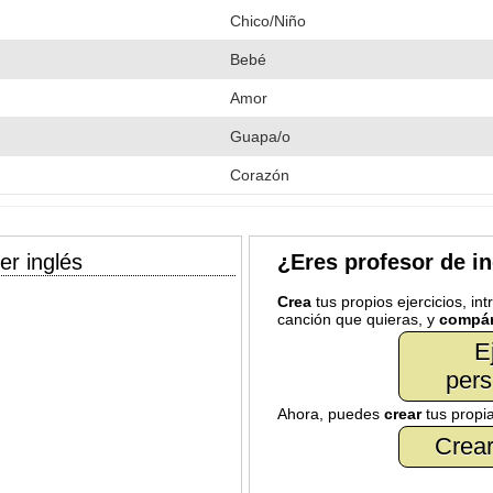
Chico/Niño
Bebé
Amor
Guapa/o
Corazón
er inglés
¿Eres profesor de i
Crea
tus propios ejercicios, in
canción que quieras, y
compár
E
pers
Ahora, puedes
crear
tus propi
Crear