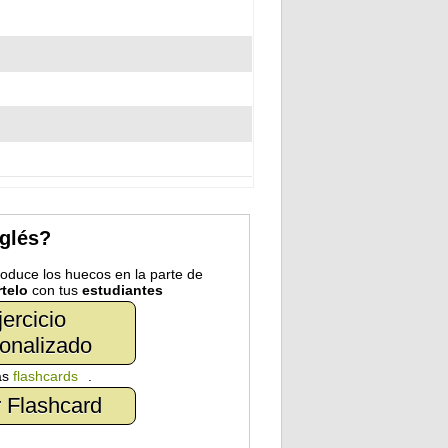
nglés?
troduce los huecos en la parte de
telo
con tus
estudiantes
jercicio
onalizado
as
flashcards
.
 Flashcard