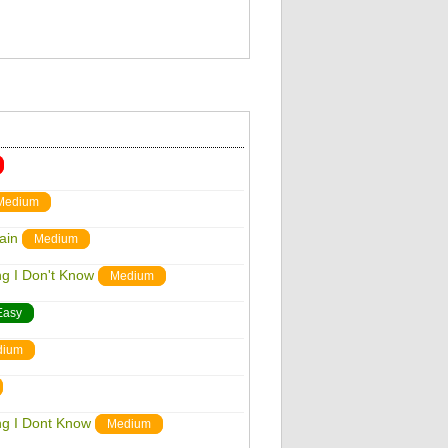
Medium
ain
Medium
g I Don't Know
Medium
Easy
dium
ng I Dont Know
Medium