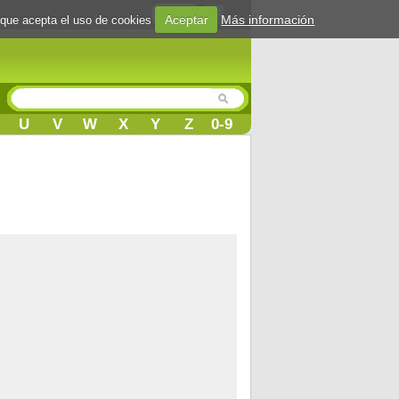
Login
Aceptar
Más información
 que acepta el uso de cookies
U
V
W
X
Y
Z
0-9