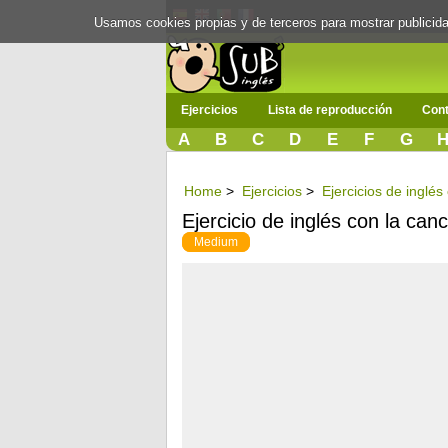
Usamos cookies propias y de terceros para mostrar publici
Ejercicios
Lista de reproducción
Cont
A
B
C
D
E
F
G
Home
>
Ejercicios
>
Ejercicios de inglé
Ejercicio de inglés con la ca
Medium