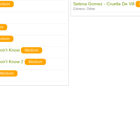
Selena Gomez - Cruella De Vill
edium
Género:
Other
um
edium
Don't Know
Medium
Don't Know 2
Medium
Medium