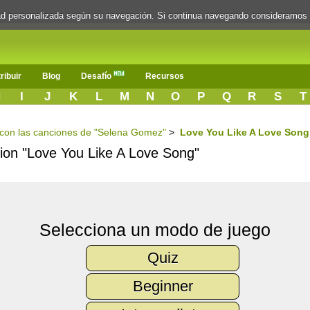
dad personalizada según su navegación. Si continua navegando consideramos
ribuir
Blog
Desafío
Recursos
H
I
J
K
L
M
N
O
P
Q
R
S
T
s con las canciones de "Selena Gomez"
>
Love You Like A Love Song
ncion "Love You Like A Love Song"
Selecciona un modo de juego
Quiz
Beginner