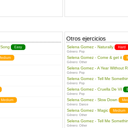
Otros ejercicios
 Song
Selena Gomez - Naturally
Easy
Hard
Género:
Pop
Selena Gomez - Come & get it
Medium
Género:
Other
Selena Gomez - A Year Without R
Género:
Pop
Selena Gomez - Tell Me Somethin
Género:
Pop
Selena Gomez - Cruella De Vil
Género:
Pop
Selena Gomez - Slow Down
Medium
Me
Género:
Dance
Selena Gomez - Magic
Medium
Género:
Other
Selena Gomez - Tell Me Somethi
Género:
Other