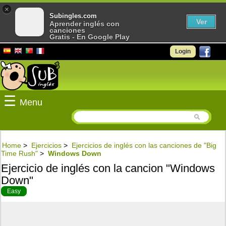
×
Subingles.com
Ver
Aprender inglés con
canciones
Gratis - En Google Play
Login
☰
Menu
Home
>
Ejercicios
>
Ejercicios de inglés con las canciones de "Big
Time Rush"
>
Windows Down
Ejercicio de inglés con la cancion "Windows
Down"
Easy