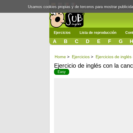
Usamos cookies propias y de terceros para mostrar publici
Ejercicios
Lista de reproducción
Cont
A
B
C
D
E
F
G
Home
>
Ejercicios
>
Ejercicios de inglé
Ejercicio de inglés con la can
Easy