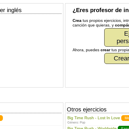
er inglés
¿Eres profesor de i
Crea
tus propios ejercicios, in
canción que quieras, y
compár
E
pers
Ahora, puedes
crear
tus propi
Crear
Otros ejercicios
Big Time Rush - Lost In Love
Me
Género:
Pop
Big Time Rush - Worldwide
Easy