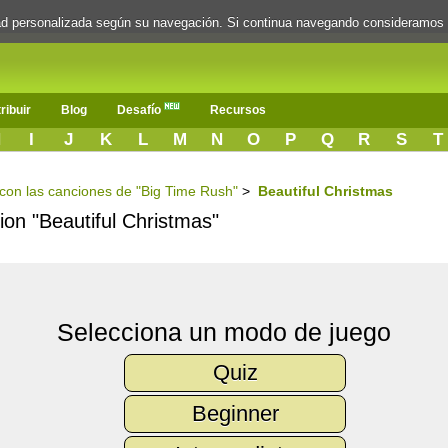
dad personalizada según su navegación. Si continua navegando consideramos
ribuir
Blog
Desafío
Recursos
H
I
J
K
L
M
N
O
P
Q
R
S
T
s con las canciones de "Big Time Rush"
>
Beautiful Christmas
cion "Beautiful Christmas"
Selecciona un modo de juego
Quiz
Beginner