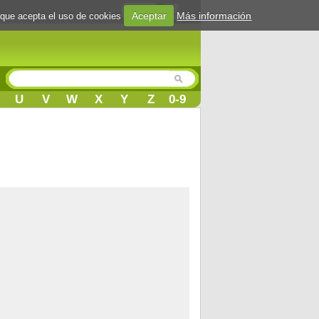
Login
Aceptar
Más información
 que acepta el uso de cookies
U
V
W
X
Y
Z
0-9